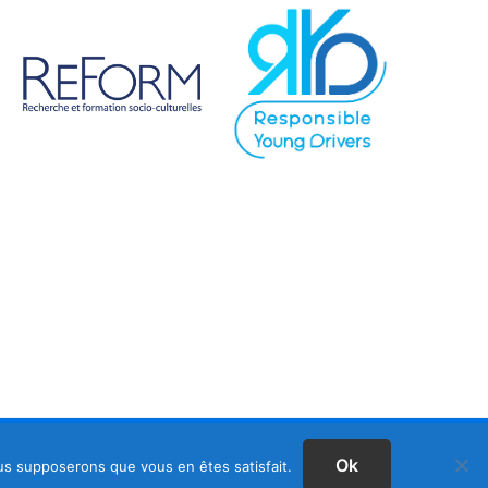
Ok
ous supposerons que vous en êtes satisfait.