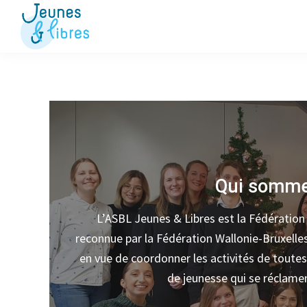
Passer
Passer
à
au
la
contenu
Jeunes
La
&
navigation
principal
Fédération
Libres
principale
des
OJ
libérales
Qui somme
L’ASBL Jeunes & Libres est la Fédération
reconnue par la Fédération Wallonie-Bruxelles.
en vue de coordonner les activités de toutes
de jeunesse qui se réclament