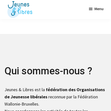
Passer
Menu
au
contenu
Jeunes
La
&
principal
Fédération
Libres
des
OJ
libérales
Qui sommes-nous ?
Jeunes & Libres est la
fédération des Organisations
de Jeunesse libérales
reconnue par la Fédération
Wallonie-Bruxelles.