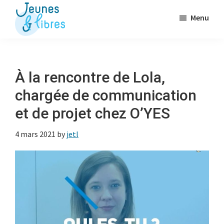
Passer
Menu
au
contenu
Jeunes
La
&
principal
Fédération
Libres
des
À la rencontre de Lola,
OJ
chargée de communication
libérales
et de projet chez O’YES
4 mars 2021
by
jetl