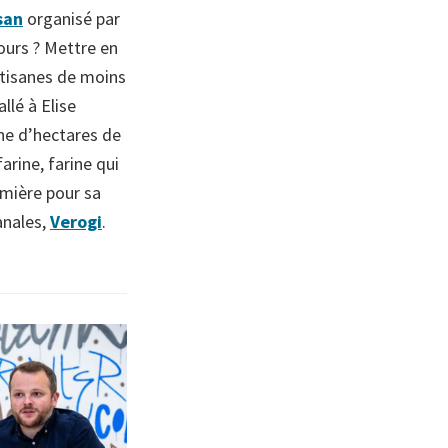
isan
organisé par
cours ? Mettre en
rtisanes de moins
llé à Elise
ine d’hectares de
arine, farine qui
emière pour sa
anales,
Verogi
.