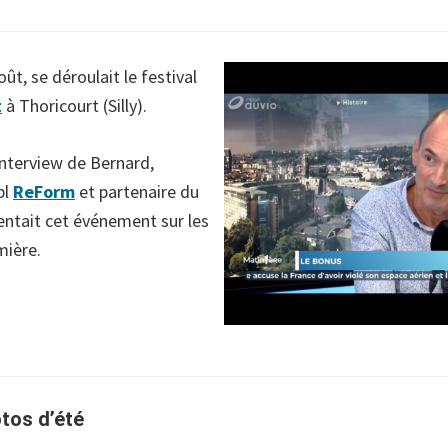
ût, se déroulait le festival
t
à Thoricourt (Silly).
interview de Bernard,
bl
ReForm
et partenaire du
sentait cet événement sur les
mière.
tos d’été