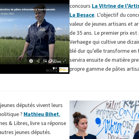
concours
La Vitrine de l’Art
La Besace
. L’objectif du con
valeur de jeunes artisans et a
de 35 ans. Le premier prix est a
Verhaege qui cultive une diza
blé dur qu’elle transforme en f
servira ensuite de matière pr
propre gamme de pâtes artis
unes députés vivent leurs
politique ?
Mathieu Bihet
,
es & Libres, livre sa réponse
utres jeunes députés.