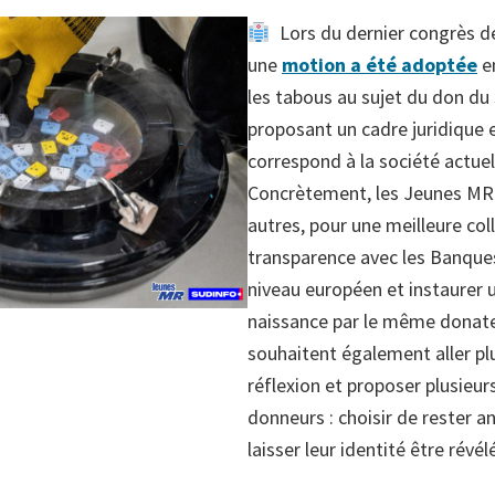
Lors du dernier congrès 
une
motion a été adoptée
en
les tabous au sujet du don du
proposant un cadre juridique 
correspond à la société actuel
Concrètement, les Jeunes MR 
autres, pour une meilleure col
transparence avec les Banque
niveau européen et instaure
naissance par le même donateu
souhaitent également aller plu
réflexion et proposer plusieur
donneurs : choisir de rester 
laisser leur identité être révél