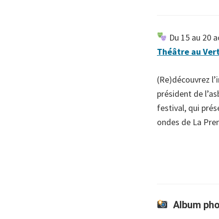
Du 15 au 20 ao
Théâtre au Ver
(Re)découvrez l’
président de l’as
festival, qui pré
ondes de La Pre
Album pho