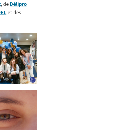
x
, de
Délipro
FEL
et des