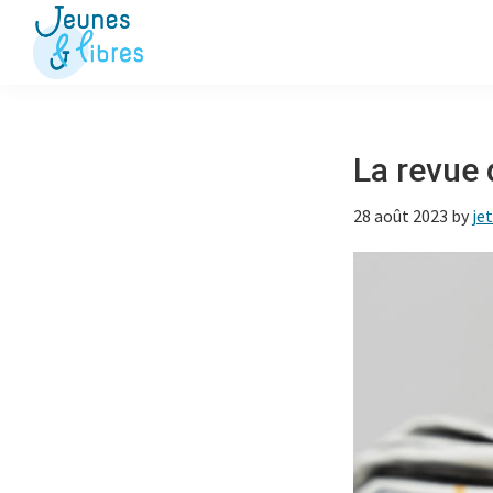
Passer
Passer
à
au
la
contenu
Jeunes
La
&
navigation
principal
Fédération
Libres
principale
des
La revue 
OJ
28 août 2023
by
jet
libérales