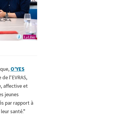
ique,
O’YES
e de l’EVRAS,
, affective et
les jeunes
és par rapport à
 leur santé.”