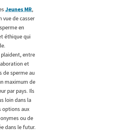
des
Jeunes MR
,
 vue de casser
 sperme en
et éthique qui
le.
plaident, entre
laboration et
s de sperme au
r un maximum de
r par pays. Ils
s loin dans la
s options aux
anonymes ou de
ée dans le futur.