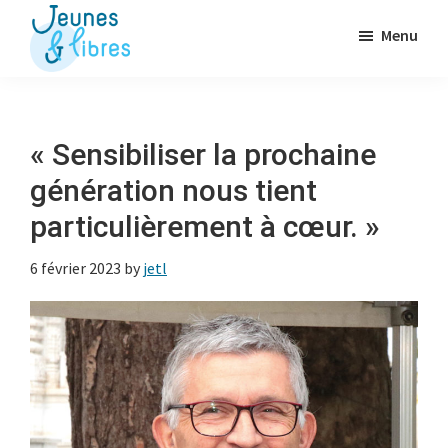
Passer
Menu
au
contenu
Jeunes
La
&
principal
Fédération
Libres
des
« Sensibiliser la prochaine
OJ
génération nous tient
libérales
particulièrement à cœur. »
6 février 2023
by
jetl