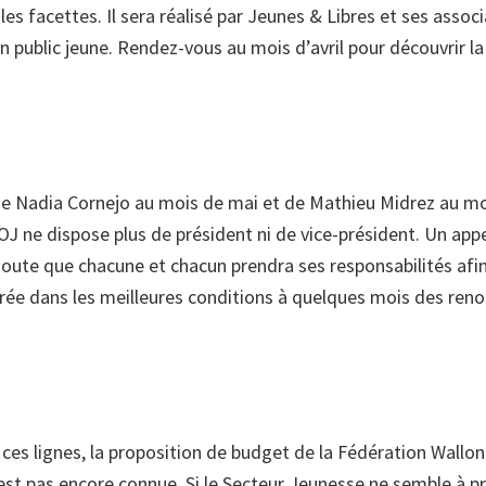
les facettes. Il sera réalisé par Jeunes & Libres et ses ass
n public jeune. Rendez-vous au mois d’avril pour découvrir la
de Nadia Cornejo au mois de mai et de Mathieu Midrez au m
OJ ne dispose plus de président ni de vice-président. Un app
doute que chacune et chacun prendra ses responsabilités afin 
urée dans les meilleures conditions à quelques mois des ren
e ces lignes, la proposition de budget de la Fédération Wallo
’est pas encore connue. Si le Secteur Jeunesse ne semble à p