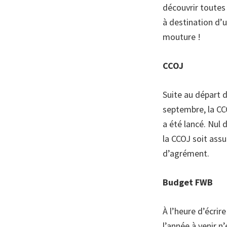
découvrir toutes 
à destination d’u
mouture !
CCOJ
Suite au départ 
septembre, la CC
a été lancé. Nul 
la CCOJ soit ass
d’agrément.
Budget FWB
À l’heure d’écrir
l’année à venir n