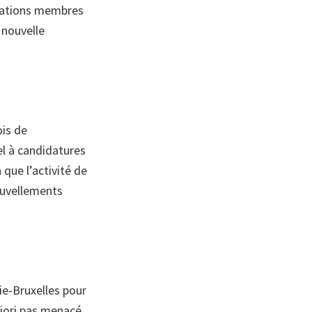
ociations membres
 nouvelle
ois de
el à candidatures
que l’activité de
ouvellements
nie-Bruxelles pour
riori pas menacé