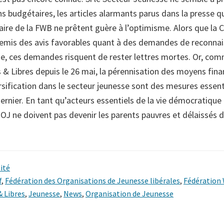
s budgétaires, les articles alarmants parus dans la presse q
ire de la FWB ne prêtent guère à l’optimisme. Alors que la C
remis des avis favorables quant à des demandes de reconna
se, ces demandes risquent de rester lettres mortes. Or, com
 & Libres depuis le 26 mai, la pérennisation des moyens fina
rsification dans le secteur jeunesse sont des mesures essent
ernier. En tant qu’acteurs essentiels de la vie démocratique
OJ ne doivent pas devenir les parents pauvres et délaissés d
ité
f
,
Fédération des Organisations de Jeunesse libérales
,
Fédération 
& Libres
,
Jeunesse
,
News
,
Organisation de Jeunesse