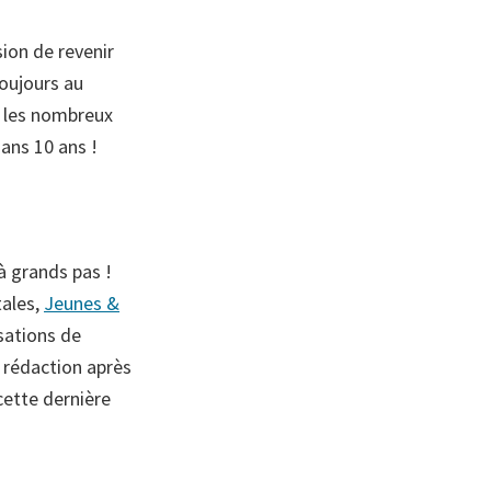
ion de revenir
toujours au
e les nombreux
ans 10 ans !
à grands pas !
tales,
Jeunes &
sations de
e rédaction après
cette dernière