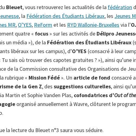
 du
Bleuet
, vous retrouverez les actualités de la
fédération
d
Jeunesse
, la
Fédération des Étudiants Libéraux
, les
Jeunes M
nes MR
,
O’YES
,
ReForm
et les
RYD Wallonie-Bruxelles
via l’
O
lement quatre «
focus
» sur les activités de
Délipro Jeuness
is un média »), de la
Fédération des Étudiants Libéraux
(
ants libéraux sur les campus), d’
O’YES
(consacré à leur cam
u sais où trouver des capotes gratuites ? »), ainsi qu’une i
nce de la Commission consultative des Organisations de Je
la rubrique «
Mission Fédé
». Un
article de fond
consacré 
prisme de la Gen Z
, des
suggestions culturelles
, ainsi qu’
xia Martin et Sophie Vanden Plas,
cofondatrices d’
Out of th
agogie
organisé annuellement à Wavre, clôturent le progra
o.
e la lecture du Bleuet n°3 saura vous séduire.