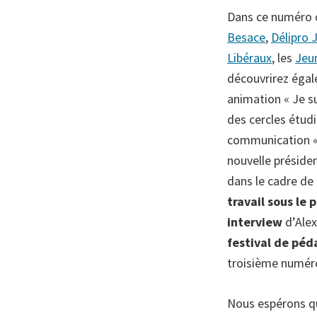
Dans ce numéro
Besace
,
Délipro 
Libéraux
, les
Jeu
découvrirez éga
animation « Je su
des cercles étudi
communication « T
nouvelle préside
dans le cadre de 
travail sous le 
interview
d’Ale
festival de péd
troisième numér
Nous espérons qu