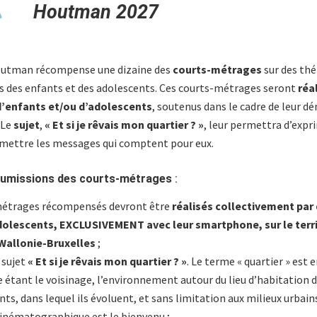
Houtman 2027
outman récompense une dizaine des
courts-métrages
sur des th
s des enfants et des adolescents. Ces courts-métrages seront
réa
d’enfants et/ou d’adolescents
, soutenus dans le cadre de leur d
 Le
sujet
,
« Et si je rêvais mon quartier ? »
, leur permettra d’expri
mettre les messages qui comptent pour eux.
oumissions des courts-métrages
:
métrages récompensés devront être
réalisés collectivement par
dolescents, EXCLUSIVEMENT avec leur smartphone, sur le terri
Wallonie-Bruxelles
;
 sujet
« Et si je rêvais mon quartier ? »
. Le terme « quartier » est 
étant le voisinage, l’environnement autour du lieu d’habitation 
ts, dans lequel ils évoluent, et sans limitation aux milieux urbain
inématographique est le bienvenu ;