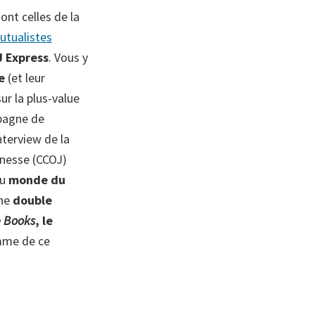
ont celles de la
utualistes
J Express
. Vous y
e
(et leur
sur la plus-value
pagne de
nterview de la
unesse (CCOJ)
au
monde du
une
double
e Books
, le
mme de ce