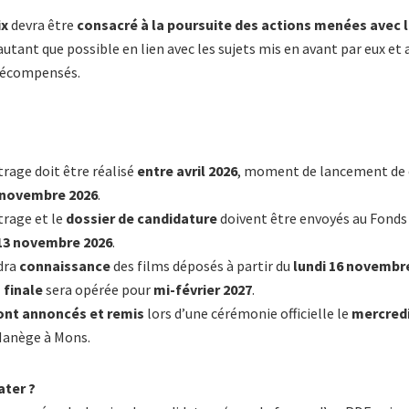
ix
devra être
consacré à la poursuite des actions menées avec 
 autant que possible en lien avec les sujets mis en avant par eux et
récompensés.
rage doit être réalisé
entre avril 2026
, moment de lancement de 
 novembre 2026
.
rage et le
dossier de candidature
doivent être envoyés au Fonds 
13 novembre 2026
.
dra
connaissance
des films déposés à partir du
lundi 16 novembr
 finale
sera opérée pour
mi-février 2027
.
ront annoncés et remis
lors d’une cérémonie officielle le
mercredi
Manège à Mons.
ter ?