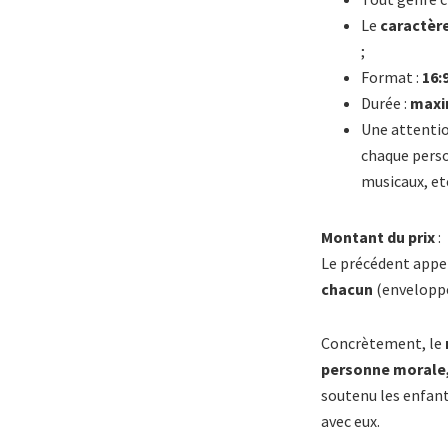
Le
caractère
;
Format :
16:
Durée :
maxi
Une attentio
chaque person
musicaux, etc
Montant du prix
:
Le précédent appe
chacun
(enveloppe
Concrètement, le
personne morale,
soutenu les enfant
avec eux.