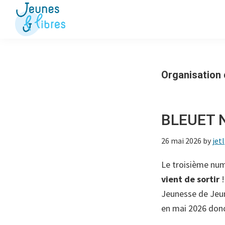
Passer
Passer
à
au
la
contenu
Jeunes
La
&
navigation
principal
Fédération
Libres
principale
des
Organisation
OJ
libérales
BLEUET N
26 mai 2026
by
jetl
Le troisième nu
vient de sortir
!
Jeunesse de Jeu
en mai 2026 don