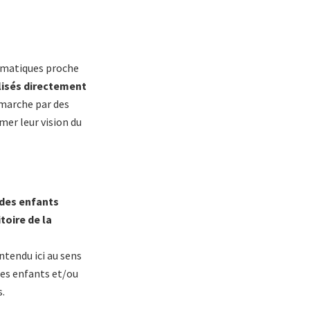
ématiques proche
lisés directement
émarche par des
mer leur vision du
 des enfants
toire de la
entendu ici au sens
des enfants et/ou
s.