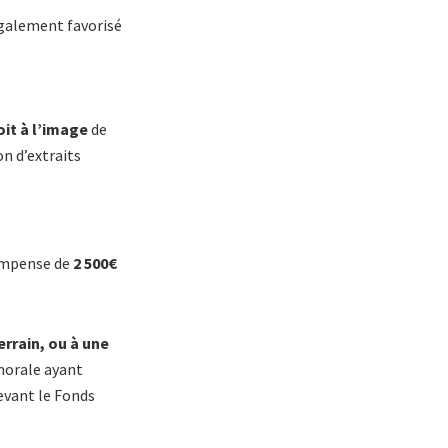
galement favorisé
oit à l’image
de
on d’extraits
ompense de
2 500€
rrain, ou à une
morale ayant
evant le Fonds