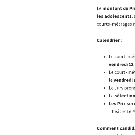
Le
montant du Pr
les adolescents
,
courts-métrages 
Calendrier :
Le court-mét
vendredi 13
Le court-mét
le
vendredi 
Le Jury pren
La
sélection
Les Prix se
Théâtre Le 
Comment candida