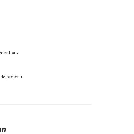
amment aux
 de projet +
an