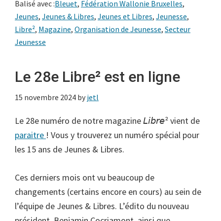
Balisé avec :
Bleuet
,
Fédération Wallonie Bruxelles
,
Jeunes
,
Jeunes & Libres
,
Jeunes et Libres
,
Jeunesse
,
Libre²
,
Magazine
,
Organisation de Jeunesse
,
Secteur
Jeunesse
Le 28e Libre² est en ligne
15 novembre 2024
by
jetl
Le 28e numéro de notre magazine 𝘓𝘪𝘣𝘳𝘦² vient de
paraitre
! Vous y trouverez un numéro spécial pour
les 15 ans de Jeunes & Libres.
Ces derniers mois ont vu beaucoup de
changements (certains encore en cours) au sein de
l’équipe de Jeunes & Libres. L’édito du nouveau
président, Benjamin Cocriamont, ainsi que