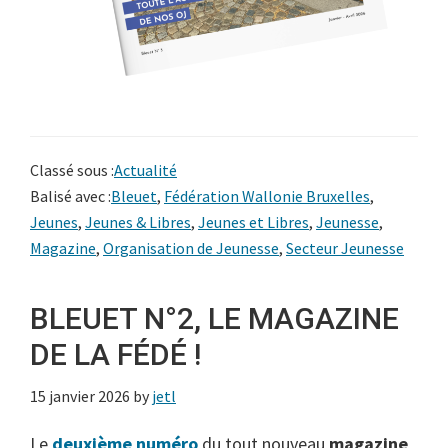
Classé sous :
Actualité
Balisé avec :
Bleuet
,
Fédération Wallonie Bruxelles
,
Jeunes
,
Jeunes & Libres
,
Jeunes et Libres
,
Jeunesse
,
Magazine
,
Organisation de Jeunesse
,
Secteur Jeunesse
BLEUET N°2, LE MAGAZINE
DE LA FÉDÉ !
15 janvier 2026
by
jetl
Le
deuxième numéro
du tout nouveau
magazine