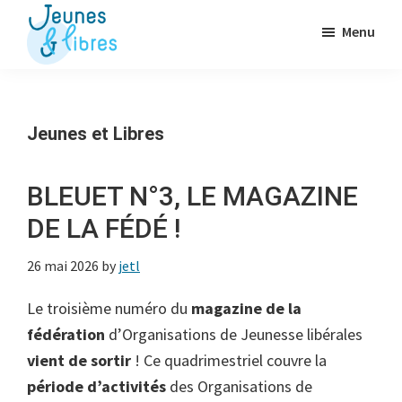
Passer
Menu
au
contenu
Jeunes
La
&
principal
Fédération
Libres
des
Jeunes et Libres
OJ
libérales
BLEUET N°3, LE MAGAZINE
DE LA FÉDÉ !
26 mai 2026
by
jetl
Le troisième numéro du
magazine de la
fédération
d’Organisations de Jeunesse libérales
vient de sortir
! Ce quadrimestriel couvre la
période d’activités
des Organisations de