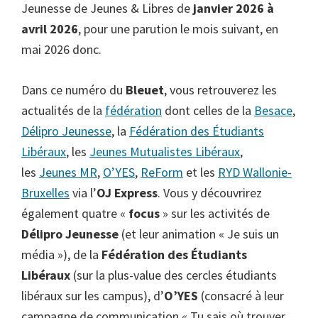
Jeunesse de Jeunes & Libres de
janvier 2026 à
avril 2026
, pour une parution le mois suivant, en
mai 2026 donc.
Dans ce numéro du
Bleuet
, vous retrouverez les
actualités de la
fédération
dont celles de la
Besace
,
Délipro Jeunesse
, la
Fédération des Étudiants
Libéraux
, les
Jeunes Mutualistes Libéraux
,
les
Jeunes MR
,
O’YES
,
ReForm
et les
RYD Wallonie-
Bruxelles
via l’
OJ Express
. Vous y découvrirez
également quatre «
focus
» sur les activités de
Délipro Jeunesse
(et leur animation « Je suis un
média »), de la
Fédération des Étudiants
Libéraux
(sur la plus-value des cercles étudiants
libéraux sur les campus), d’
O’YES
(consacré à leur
campagne de communication « Tu sais où trouver