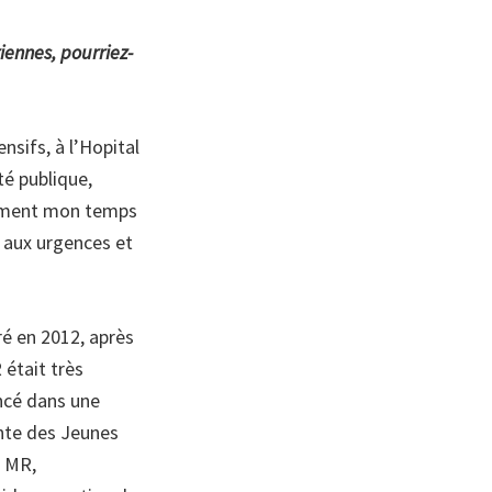
iennes, pourriez-
ensifs, à l’Hopital
té publique,
uement mon temps
 aux urgences et
é en 2012, après
 était très
ancé dans une
nte des Jeunes
s MR,