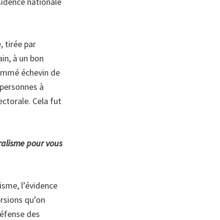
sidence nationale
, tirée par
in, à un bon
 nommé échevin de
s personnes à
ctorale. Cela fut
ralisme pour vous
isme, l’évidence
ersions qu’on
 défense des