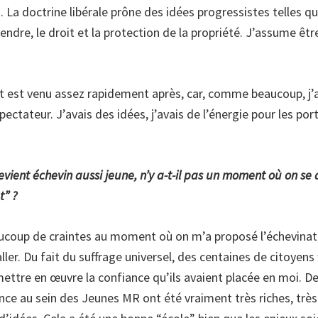
s. La doctrine libérale prône des idées progressistes telles q
rendre, le droit et la protection de la propriété. J’assume êtr
st venu assez rapidement après, car, comme beaucoup, j’av
pectateur. J’avais des idées, j’avais de l’énergie pour les por
vient échevin aussi jeune, n’y a-t-il pas un moment où on se di
t” ?
beaucoup de craintes au moment où on m’a proposé l’échevinat
y aller. Du fait du suffrage universel, des centaines de citoyen
 mettre en œuvre la confiance qu’ils avaient placée en moi. De 
nce au sein des Jeunes MR ont été vraiment très riches, trè