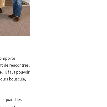
 comporte
nt de rencontres,
l. Il faut pouvoir
jours bousculé,
ime quand les
 avec une