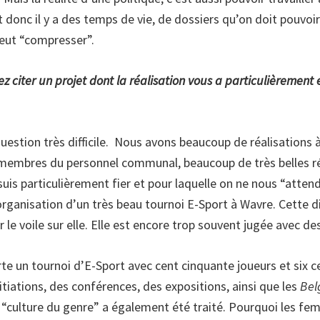
 donc il y a des temps de vie, de dossiers qu’on doit pouvoi
peut “compresser”.
iez citer un projet dont la réalisation vous a particulièremen
 question très difficile. Nous avons beaucoup de réalisations à
s membres du personnel communal, beaucoup de très belles ré
suis particulièrement fier et pour laquelle on ne nous “atten
organisation d’un très beau tournoi E-Sport à Wavre. Cette d
 le voile sur elle. Elle est encore trop souvent jugée avec des 
te un tournoi d’E-Sport avec cent cinquante joueurs et six c
itiations, des conférences, des expositions, ainsi que les
Bel
t “culture du genre” a également été traité. Pourquoi les f