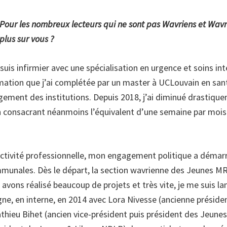
 Pour les nombreux lecteurs qui ne sont pas Wavriens et Wavr
 plus sur vous ?
 suis infirmier avec une spécialisation en urgence et soins int
rmation que j’ai complétée par un master à UCLouvain en san
ement des institutions. Depuis 2018, j’ai diminué drastiq
en consacrant néanmoins l’équivalent d’une semaine par mois
ctivité professionnelle, mon engagement politique a démarr
mmunales. Dès le départ, la section wavrienne des Jeunes MR
avons réalisé beaucoup de projets et très vite, je me suis l
e, en interne, en 2014 avec Lora Nivesse (ancienne préside
hieu Bihet (ancien vice-président puis président des Jeune