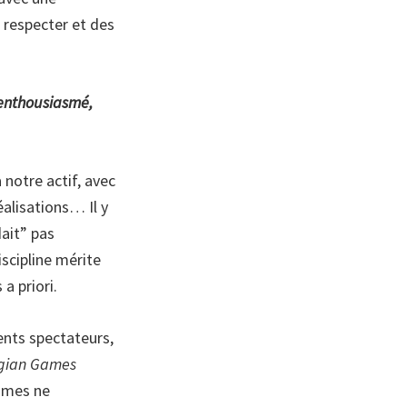
r respecter et des
t enthousiasmé,
 notre actif, avec
alisations… Il y
dait” pas
iscipline mérite
a priori.
ents spectateurs,
gian Games
emmes ne