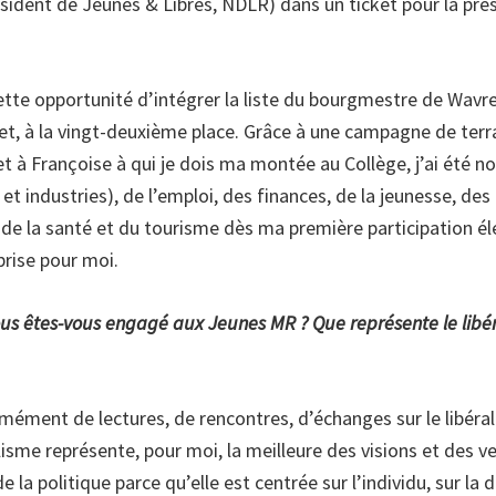
sident de Jeunes & Libres, NDLR) dans un ticket pour la pré
cette opportunité d’intégrer la liste du bourgmestre de Wavre
et, à la vingt-deuxième place. Grâce à une campagne de terra
et à Françoise à qui je dois ma montée au Collège, j’ai été
t industries), de l’emploi, des finances, de la jeunesse, de
 de la santé et du tourisme dès ma première participation éle
prise pour moi.
ous êtes-vous engagé aux Jeunes MR ? Que représente le libé
rmément de lectures, de rencontres, d’échanges sur le libéral
ralisme représente, pour moi, la meilleure des visions et des v
e la politique parce qu’elle est centrée sur l’individu, sur la