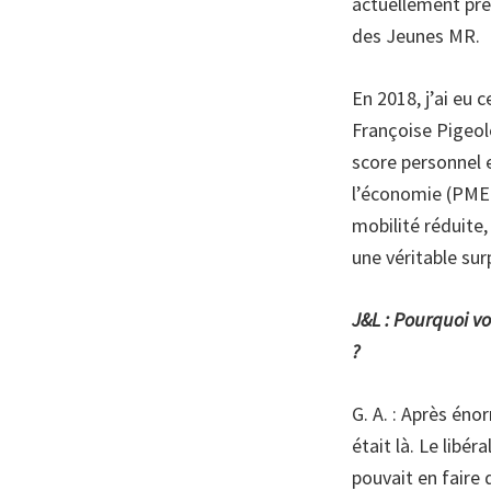
actuellement pré
des Jeunes MR.
En 2018, j’ai eu 
Françoise Pigeol
score personnel 
l’économie (PME e
mobilité réduite,
une véritable sur
J&L : Pourquoi v
?
G. A. : Après éno
était là. Le libé
pouvait en faire d