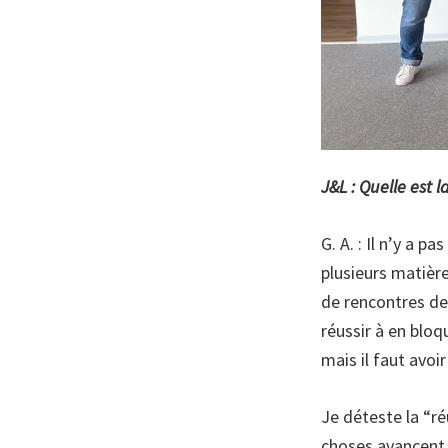
J&L : Quelle est 
G. A. : Il n’y a 
plusieurs matièr
de rencontres de 
réussir à en bloq
mais il faut avoi
Je déteste la “r
choses avancent. 