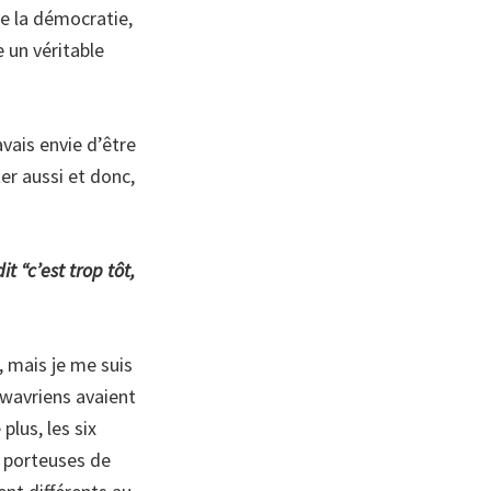
ue la démocratie,
e un véritable
ais envie d’être
ter aussi et donc,
t “c’est trop tôt,
, mais je me suis
s wavriens avaient
plus, les six
s porteuses de