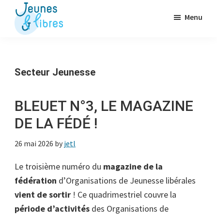
Passer
Menu
au
contenu
Jeunes
La
&
principal
Fédération
Libres
des
Secteur Jeunesse
OJ
libérales
BLEUET N°3, LE MAGAZINE
DE LA FÉDÉ !
26 mai 2026
by
jetl
Le troisième numéro du
magazine de la
fédération
d’Organisations de Jeunesse libérales
vient de sortir
! Ce quadrimestriel couvre la
période d’activités
des Organisations de