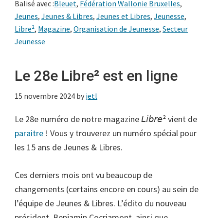
Balisé avec :
Bleuet
,
Fédération Wallonie Bruxelles
,
Jeunes
,
Jeunes & Libres
,
Jeunes et Libres
,
Jeunesse
,
Libre²
,
Magazine
,
Organisation de Jeunesse
,
Secteur
Jeunesse
Le 28e Libre² est en ligne
15 novembre 2024
by
jetl
Le 28e numéro de notre magazine 𝘓𝘪𝘣𝘳𝘦² vient de
paraitre
! Vous y trouverez un numéro spécial pour
les 15 ans de Jeunes & Libres.
Ces derniers mois ont vu beaucoup de
changements (certains encore en cours) au sein de
l’équipe de Jeunes & Libres. L’édito du nouveau
président, Benjamin Cocriamont, ainsi que