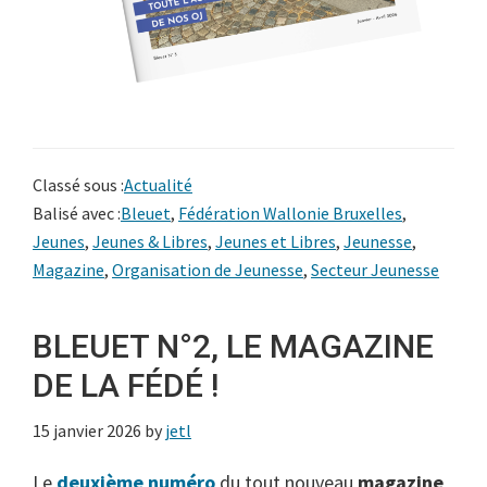
Classé sous :
Actualité
Balisé avec :
Bleuet
,
Fédération Wallonie Bruxelles
,
Jeunes
,
Jeunes & Libres
,
Jeunes et Libres
,
Jeunesse
,
Magazine
,
Organisation de Jeunesse
,
Secteur Jeunesse
BLEUET N°2, LE MAGAZINE
DE LA FÉDÉ !
15 janvier 2026
by
jetl
Le
deuxième numéro
du tout nouveau
magazine