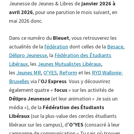
Jeunesse de Jeunes & Libres de
janvier 2026 à
avril 2026
, pour une parution le mois suivant, en
mai 2026 donc.
Dans ce numéro du
Bleuet
, vous retrouverez les
actualités de la
fédération
dont celles de la
Besace
,
Délipro Jeunesse
, la
Fédération des Étudiants
Libéraux
, les
Jeunes Mutualistes Libéraux
,
les
Jeunes MR
,
O’YES
,
ReForm
et les
RYD Wallonie-
Bruxelles
via l’
OJ Express
. Vous y découvrirez
également quatre «
focus
» sur les activités de
Délipro Jeunesse
(et leur animation « Je suis un
média »), de la
Fédération des Étudiants
Libéraux
(sur la plus-value des cercles étudiants
libéraux sur les campus), d’
O’YES
(consacré à leur
campagne de communication « Tu sais où trouver