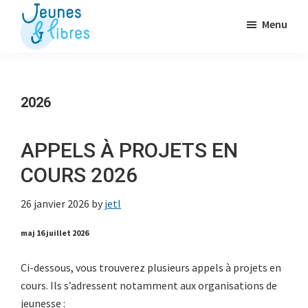
Passer
Menu
au
contenu
Jeunes
La
&
principal
Fédération
Libres
des
2026
OJ
libérales
APPELS À PROJETS EN
COURS 2026
26 janvier 2026
by
jetl
maj 16 juillet 2026
Ci-dessous, vous trouverez plusieurs appels à projets en
cours. Ils s’adressent notamment aux organisations de
jeunesse :