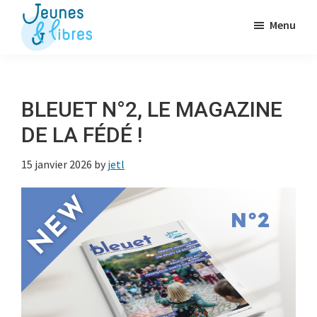
Passer
Menu
au
contenu
Jeunes
La
&
principal
Fédération
Libres
des
BLEUET N°2, LE MAGAZINE
OJ
DE LA FÉDÉ !
libérales
15 janvier 2026
by
jetl