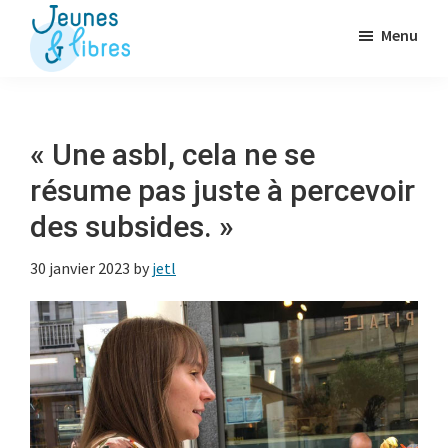
Passer
Menu
au
contenu
Jeunes
La
&
principal
Fédération
Libres
des
« Une asbl, cela ne se
OJ
résume pas juste à percevoir
libérales
des subsides. »
30 janvier 2023
by
jetl