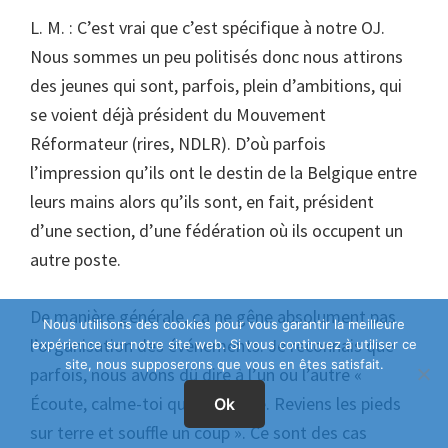
L. M. : C’est vrai que c’est spécifique à notre OJ.
Nous sommes un peu politisés donc nous attirons
des jeunes qui sont, parfois, plein d’ambitions, qui
se voient déjà président du Mouvement
Réformateur (rires, NDLR). D’où parfois
l’impression qu’ils ont le destin de la Belgique entre
leurs mains alors qu’ils sont, en fait, président
d’une section, d’une fédération où ils occupent un
autre poste.
De manière générale, ça ne gêne absolument pas
Nous utilisons des cookies pour vous garantir la meilleure
l’organisation des événements. Je reconnais que
expérience sur notre site web. Si vous continuez à utiliser ce
site, nous supposerons que vous en êtes satisfait.
parfois, nous avons dû dire à l’un ou l’autre «
Écoute, calme-toi quand même. Reviens les pieds
Ok
sur terre et souffle un coup ». Ce sont des cas