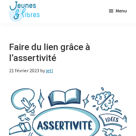
Passer
Menu
au
contenu
Jeunes
La
&
principal
Fédération
Libres
des
Faire du lien grâce à
OJ
l’assertivité
libérales
21 février 2023
by
jetl