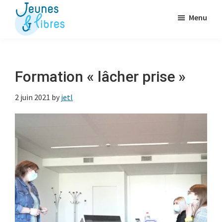
Passer
Menu
au
contenu
Jeunes
La
&
principal
Fédération
Libres
des
Formation « lâcher prise »
OJ
2 juin 2021
by
jetl
libérales