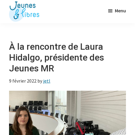
Passer
Menu
au
contenu
Jeunes
La
&
principal
Fédération
Libres
des
À la rencontre de Laura
OJ
Hidalgo, présidente des
libérales
Jeunes MR
9 février 2022
by
jetl