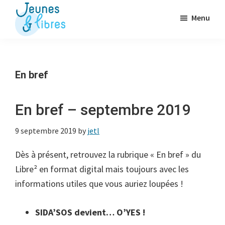
Passer
Menu
au
contenu
Jeunes
La
&
principal
Fédération
Libres
des
En bref
OJ
libérales
En bref – septembre 2019
9 septembre 2019
by
jetl
Dès à présent, retrouvez la rubrique « En bref » du
Libre² en format digital mais toujours avec les
informations utiles que vous auriez loupées !
SIDA’SOS devient… O’YES !