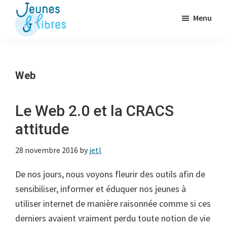
Passer
Menu
au
contenu
Jeunes
La
&
principal
Fédération
Libres
des
Web
OJ
libérales
Le Web 2.0 et la CRACS
attitude
28 novembre 2016
by
jetl
De nos jours, nous voyons fleurir des outils afin de
sensibiliser, informer et éduquer nos jeunes à
utiliser internet de manière raisonnée comme si ces
derniers avaient vraiment perdu toute notion de vie