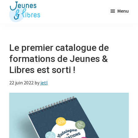
Passer
Menu
au
contenu
Jeunes
La
&
principal
Fédération
Libres
des
Le premier catalogue de
OJ
formations de Jeunes &
libérales
Libres est sorti !
22 juin 2022
by
jetl