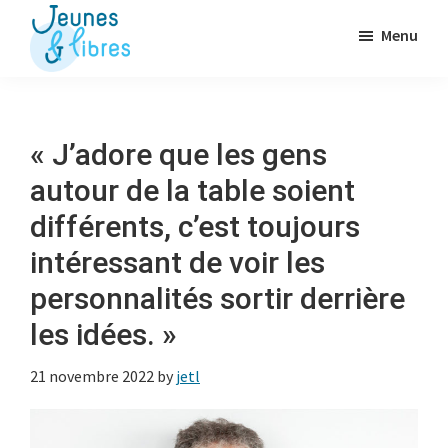
Passer
Menu
au
contenu
Jeunes
La
&
principal
Fédération
Libres
des
« J’adore que les gens
OJ
autour de la table soient
libérales
différents, c’est toujours
intéressant de voir les
personnalités sortir derrière
les idées. »
21 novembre 2022
by
jetl