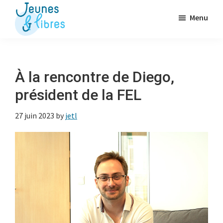
Passer
Menu
au
contenu
Jeunes
La
&
principal
Fédération
Libres
des
À la rencontre de Diego,
OJ
président de la FEL
libérales
27 juin 2023
by
jetl