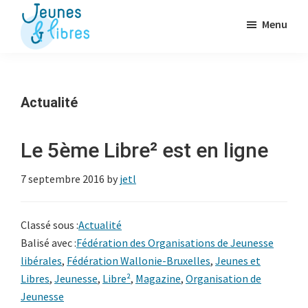
Passer
Menu
au
contenu
Jeunes
La
&
principal
Fédération
Libres
des
Actualité
OJ
libérales
Le 5ème Libre² est en ligne
7 septembre 2016
by
jetl
Classé sous :
Actualité
Balisé avec :
Fédération des Organisations de Jeunesse
libérales
,
Fédération Wallonie-Bruxelles
,
Jeunes et
Libres
,
Jeunesse
,
Libre²
,
Magazine
,
Organisation de
Jeunesse