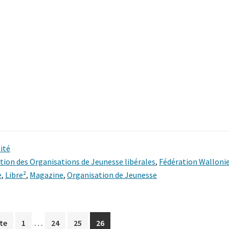
ité
tion des Organisations de Jeunesse libérales
,
Fédération Wallonie
e
,
Libre²
,
Magazine
,
Organisation de Jeunesse
Pages
…
Page
Page
Page
Page
te
1
24
25
26