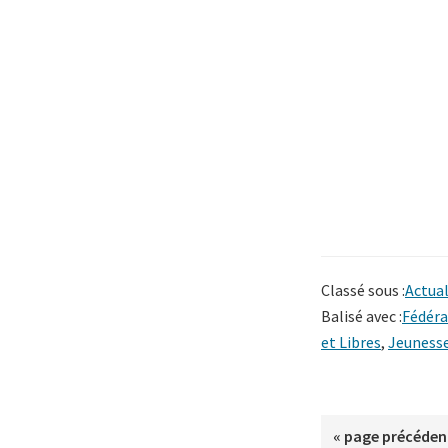
Classé sous :
Actual
Balisé avec :
Fédéra
et Libres
,
Jeuness
Aller
«
page précéden