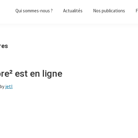
Qui sommes-nous ?
Actualités
Nos publications
F
res
re² est en ligne
by
jetl