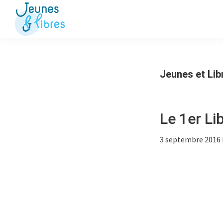
Passer
Passer
à
au
la
contenu
Jeunes
La
&
navigation
principal
Fédération
Libres
principale
des
Jeunes et Lib
OJ
libérales
Le 1er Lib
3 septembre 2016