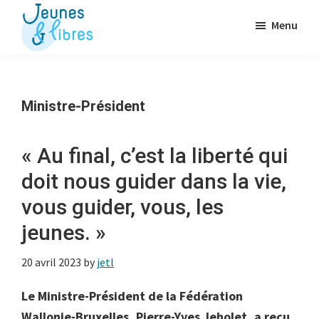
Passer
Menu
au
contenu
Jeunes
La
&
principal
Fédération
Libres
des
Ministre-Président
OJ
libérales
« Au final, c’est la liberté qui
doit nous guider dans la vie,
vous guider, vous, les
jeunes. »
20 avril 2023
by
jetl
Le Ministre-Président de la Fédération
Wallonie-Bruxelles, Pierre-Yves Jeholet, a reçu