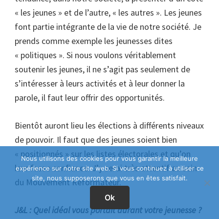
« les jeunes » et de l’autre, « les autres ». Les jeunes
font partie intégrante de la vie de notre société. Je
prends comme exemple les jeunesses dites
« politiques ». Si nous voulons véritablement
soutenir les jeunes, il ne s’agit pas seulement de
s’intéresser à leurs activités et à leur donner la
parole, il faut leur offrir des opportunités.
Bientôt auront lieu les élections à différents niveaux
de pouvoir. Il faut que des jeunes soient bien
« positionnés » sur les listes électorales et qu’on
Nous utilisons des cookies pour vous garantir la meilleure
leur fasse confiance. J’y serai très attentif au sein
expérience sur notre site web. Si vous continuez à utiliser ce
site, nous supposerons que vous en êtes satisfait.
du Mouvement Réformateur.
Ok
J&L : Quel idéal vous portait durant votre jeunesse ?