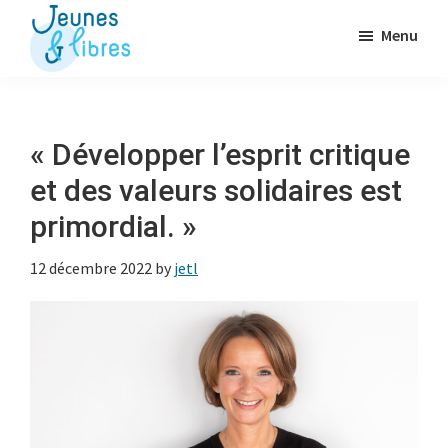
Passer
Menu
au
contenu
Jeunes
La
&
principal
Fédération
Libres
des
« Développer l’esprit critique
OJ
et des valeurs solidaires est
libérales
primordial. »
12 décembre 2022
by
jetl