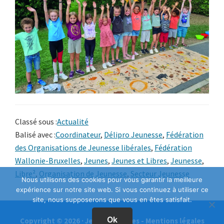
Classé sous :
Actualité
Balisé avec :
Coordinateur
,
Délipro Jeunesse
,
Fédération
des Organisations de Jeunesse libérales
,
Fédération
Wallonie-Bruxelles
,
Jeunes
,
Jeunes et Libres
,
Jeunesse
,
Libre²
,
Organisation de Jeunesse
,
Secteur Jeunesse
Nous utilisons des cookies pour vous garantir la meilleure
expérience sur notre site web. Si vous continuez à utiliser ce
site, nous supposerons que vous en êtes satisfait.
Ok
Copyright © 2026 · Jeunes & Libres -
Mentions légales