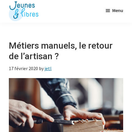
Passer
Menu
au
contenu
Jeunes
La
&
principal
Fédération
Libres
des
Métiers manuels, le retour
OJ
de l’artisan ?
libérales
17 février 2020
by
jetl