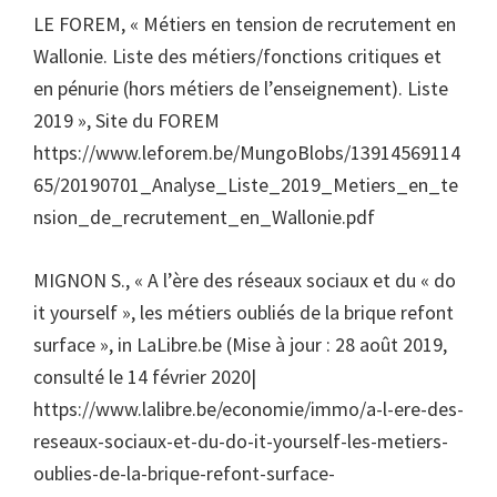
LE FOREM, « Métiers en tension de recrutement en
Wallonie. Liste des métiers/fonctions critiques et
en pénurie (hors métiers de l’enseignement). Liste
2019 », Site du FOREM
https://www.leforem.be/MungoBlobs/13914569114
65/20190701_Analyse_Liste_2019_Metiers_en_te
nsion_de_recrutement_en_Wallonie.pdf
MIGNON S., « A l’ère des réseaux sociaux et du « do
it yourself », les métiers oubliés de la brique refont
surface », in LaLibre.be (Mise à jour : 28 août 2019,
consulté le 14 février 2020|
https://www.lalibre.be/economie/immo/a-l-ere-des-
reseaux-sociaux-et-du-do-it-yourself-les-metiers-
oublies-de-la-brique-refont-surface-