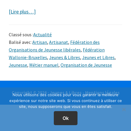
à
[Lire plus…]
proposMétiers
manuels,
Classé sous :
Actualité
le
Balisé avec :
Artisan
,
Artisanat
,
Fédération des
retour
Organisations de Jeunesse libérales
,
Fédération
de
Wallonie-Bruxelles
,
Jeunes & Libres
,
Jeunes et Libres
,
l’artisan
Jeunesse
,
Métier manuel
,
Organisation de Jeunesse
?
Copyright © 2026 · Jeunes & Libres -
Mentions légales
Nous utilisons des cookies pour vous garantir la meilleure
expérience sur notre site web. Si vous continuez à utiliser ce
site, nous supposerons que vous en êtes satisfait.
Ok