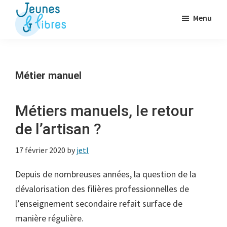
Passer
Menu
au
contenu
Jeunes
La
&
principal
Fédération
Libres
des
Métier manuel
OJ
libérales
Métiers manuels, le retour
de l’artisan ?
17 février 2020
by
jetl
Depuis de nombreuses années, la question de la
dévalorisation des filières professionnelles de
l’enseignement secondaire refait surface de
manière régulière.