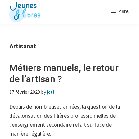
Passer
Menu
au
contenu
Jeunes
La
&
principal
Fédération
Libres
des
Artisanat
OJ
libérales
Métiers manuels, le retour
de l’artisan ?
17 février 2020
by
jetl
Depuis de nombreuses années, la question de la
dévalorisation des filières professionnelles de
l’enseignement secondaire refait surface de
manière régulière.