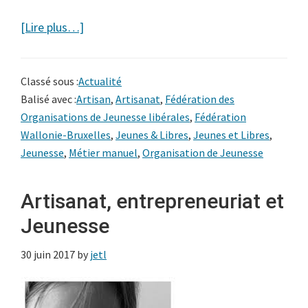
à
[Lire plus…]
proposMétiers
manuels,
Classé sous :
Actualité
le
Balisé avec :
Artisan
,
Artisanat
,
Fédération des
retour
Organisations de Jeunesse libérales
,
Fédération
de
Wallonie-Bruxelles
,
Jeunes & Libres
,
Jeunes et Libres
,
l’artisan
Jeunesse
,
Métier manuel
,
Organisation de Jeunesse
?
Artisanat, entrepreneuriat et
Jeunesse
30 juin 2017
by
jetl