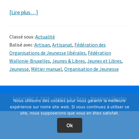
à
[Lire plus…]
proposMétiers
manuels,
Classé sous :
Actualité
le
Balisé avec :
Artisan
,
Artisanat
,
Fédération des
retour
Organisations de Jeunesse libérales
,
Fédération
de
Wallonie-Bruxelles
,
Jeunes & Libres
,
Jeunes et Libres
,
l’artisan
Jeunesse
,
Métier manuel
,
Organisation de Jeunesse
?
Copyright © 2026 · Jeunes & Libres -
Mentions légales
Nous utilisons des cookies pour vous garantir la meilleure
expérience sur notre site web. Si vous continuez à utiliser ce
site, nous supposerons que vous en êtes satisfait.
Ok