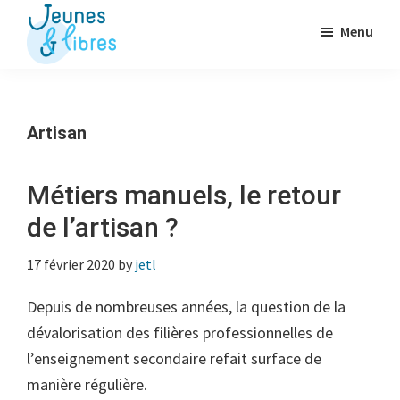
Passer
Menu
au
contenu
Jeunes
La
&
principal
Fédération
Libres
des
Artisan
OJ
libérales
Métiers manuels, le retour
de l’artisan ?
17 février 2020
by
jetl
Depuis de nombreuses années, la question de la
dévalorisation des filières professionnelles de
l’enseignement secondaire refait surface de
manière régulière.